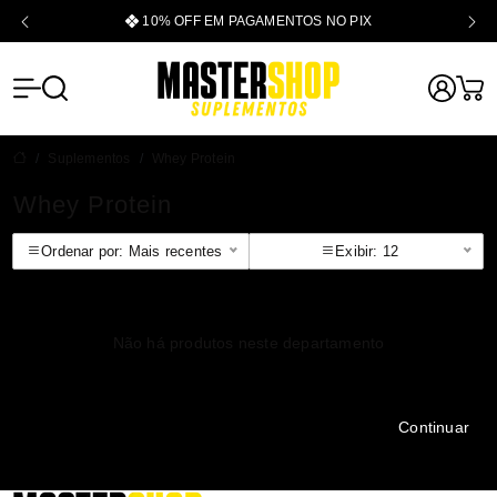
10% OFF EM PAGAMENTOS NO PIX
Mastershop -
Suplementos
Whey Protein
Whey Protein
Ordenar por: Mais recentes
Exibir: 12
Não há produtos neste departamento
Continuar