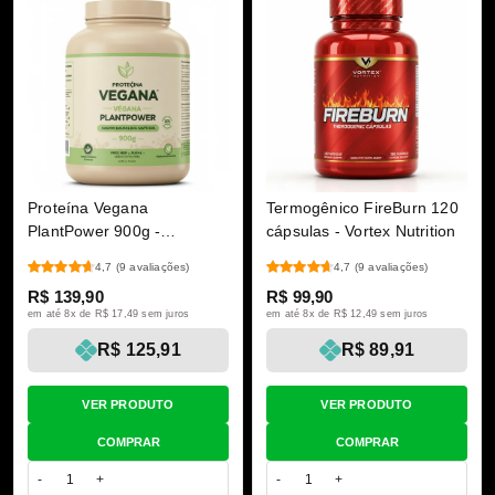
Proteína Vegana
Termogênico FireBurn 120
PlantPower 900g -
cápsulas - Vortex Nutrition
GreenFuel (Sabor Baunilha
4,7
(9 avaliações)
4,7
(9 avaliações)
Natural)
R$ 139,90
R$ 99,90
em até 8x de R$ 17,49 sem juros
em até 8x de R$ 12,49 sem juros
R$ 125,91
R$ 89,91
VER PRODUTO
VER PRODUTO
COMPRAR
COMPRAR
-
+
-
+