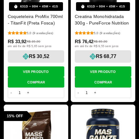
631
D
00
H
45
M
40
S
631
D
00
H
45
M
40
S
Coqueteleira ProMix 700ml
Creatina Monohidratada
- TitanFit (Preta Fosca)
300g - PureForce Nutrition
5,0
(9 avaliações)
5,0
(9 avaliações)
R$ 33,92
R$ 76,42
R$ 39,90
R$ 89,90
em até 6x de R$ 5,65 sem juros
em até 8x de R$ 9,55 sem juros
R$ 30,52
R$ 68,77
VER PRODUTO
VER PRODUTO
COMPRAR
COMPRAR
-
+
-
+
15% OFF