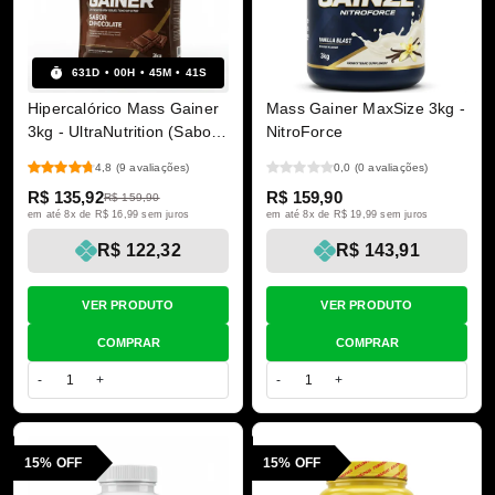
631
D
00
H
45
M
40
S
Hipercalórico Mass Gainer
Mass Gainer MaxSize 3kg -
3kg - UltraNutrition (Sabor
NitroForce
Chocolate)
4,8
(9 avaliações)
0,0
(0 avaliações)
R$ 135,92
R$ 159,90
R$ 159,90
em até 8x de R$ 16,99 sem juros
em até 8x de R$ 19,99 sem juros
R$ 122,32
R$ 143,91
VER PRODUTO
VER PRODUTO
COMPRAR
COMPRAR
-
+
-
+
15% OFF
15% OFF