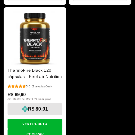
ThermoFire Black 120
cápsulas - FireLab Nutrition
5,0
(9 avaliações)
R$ 89,90
em até 8x de R$ 11,24 sem juros
R$ 80,91
VER PRODUTO
COMPRAR