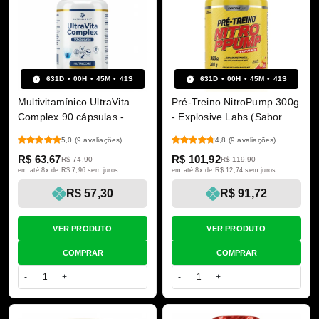
631
D
00
H
45
M
40
S
631
D
00
H
45
M
40
S
Multivitamínico UltraVita
Pré-Treino NitroPump 300g
Complex 90 cápsulas -
- Explosive Labs (Sabor
NutriCore
Fruit Punch)
5,0
(9 avaliações)
4,8
(9 avaliações)
R$ 63,67
R$ 101,92
R$ 74,90
R$ 119,90
em até 8x de R$ 7,96 sem juros
em até 8x de R$ 12,74 sem juros
R$ 57,30
R$ 91,72
VER PRODUTO
VER PRODUTO
COMPRAR
COMPRAR
-
+
-
+