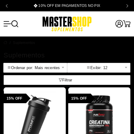
10% OFF EM PAGAMENTOS NO PIX
Mastershop -
Suplementos
Suplementos
Ordenar por: Mais recentes
Exibir: 12
Filtrar
15% OFF
15% OFF