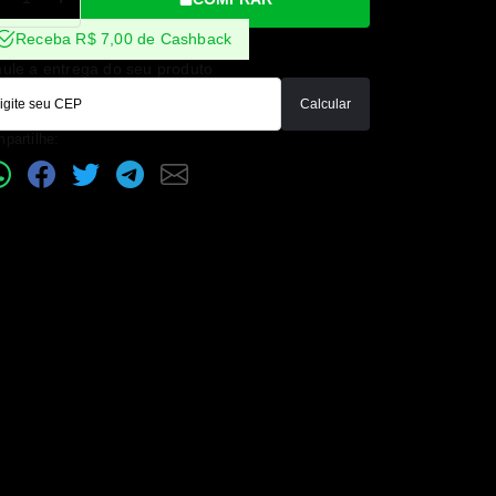
Receba R$ 7,00 de Cashback
ule a entrega do seu produto
Calcular
partilhe: