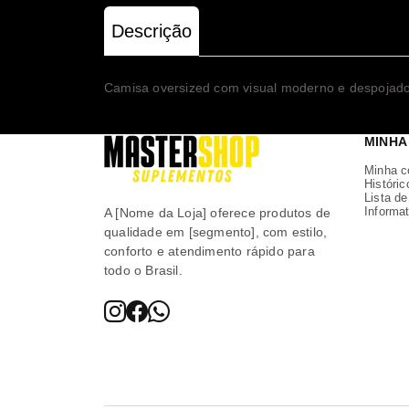
Descrição
Camisa oversized com visual moderno e despojado.
MINHA
Minha c
Históric
Lista d
Informat
A [Nome da Loja] oferece produtos de
qualidade em [segmento], com estilo,
conforto e atendimento rápido para
todo o Brasil.