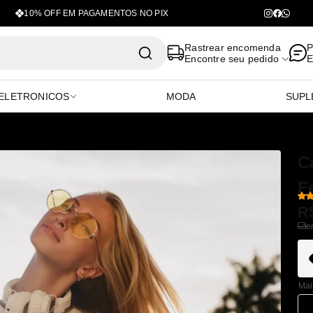
10% OFF EM PAGAMENTOS NO PIX
- Oficial
Rastrear encomenda
P
Encontre seu pedido
E
ELETRONICOS
MODA
SUPL
C
F
R
e
Mai
-