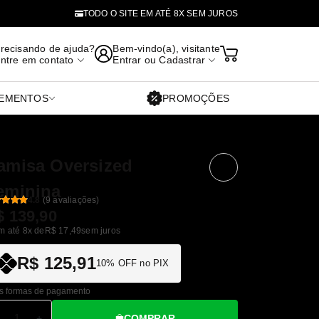
TODO O SITE EM ATÉ 8X SEM JUROS
recisando de ajuda?
Bem-vindo(a), visitante
ntre em contato
Entrar
ou
Cadastrar
EMENTOS
PROMOÇÕES
amisa Oversized
eminina
4.8
(9 avaliações)
$ 139,90
m até 8x de
R$ 17,49
sem juros
R$ 125,91
10% OFF no PIX
s formas de pagamento
COMPRAR
+