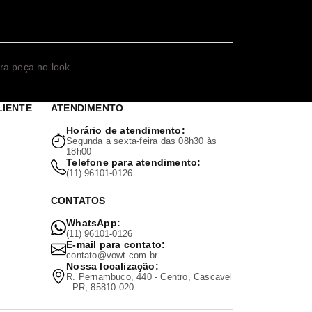
ra peça no look.
LIENTE
ATENDIMENTO
Horário de atendimento:
Segunda a sexta-feira das 08h30 às
18h00
Telefone para atendimento:
(11) 96101-0126
CONTATOS
WhatsApp:
(11) 96101-0126
E-mail para contato:
contato@vowt.com.br
Nossa localização:
R. Pernambuco, 440 - Centro, Cascavel
- PR, 85810-020