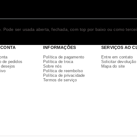
 Pode ser usada aberta, fechada, com top por baixo ou como tercei
 CONTA
INFORMAÇÕES
SERVIÇOS AO C
onta
Política de pagamento
Entre em contato
o de pedidos
Política de troca
Solicitar devolução
e desejos
Sobre nós
Mapa do site
ivo
Política de reembolso
Política de privacidade
Termos de serviço