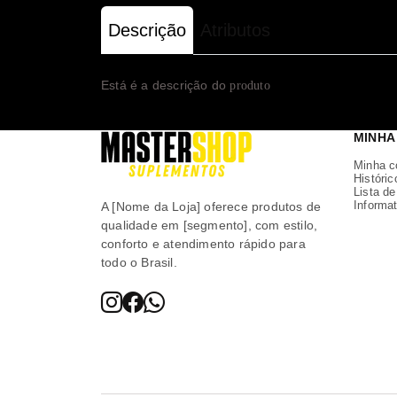
Descrição
Atributos
Está é a descrição do
produto
MINHA
Minha c
Históric
Lista d
Informat
A [Nome da Loja] oferece produtos de
qualidade em [segmento], com estilo,
conforto e atendimento rápido para
todo o Brasil.