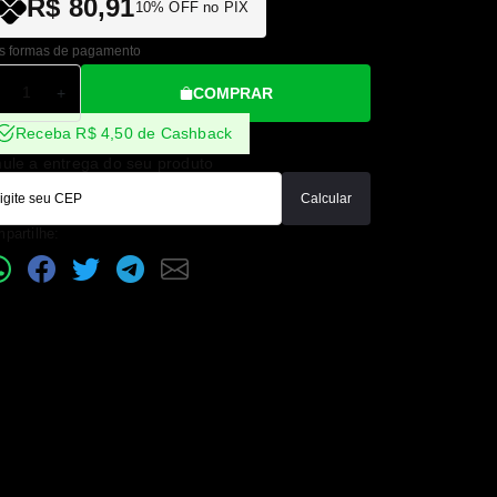
R$ 80,91
10% OFF no PIX
s formas de pagamento
COMPRAR
+
Receba R$ 4,50 de Cashback
ule a entrega do seu produto
Calcular
partilhe: