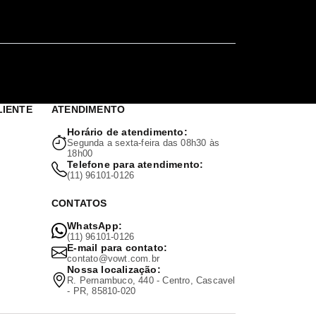
LIENTE
ATENDIMENTO
Horário de atendimento:
Segunda a sexta-feira das 08h30 às
18h00
Telefone para atendimento:
(11) 96101-0126
CONTATOS
WhatsApp:
(11) 96101-0126
E-mail para contato:
contato@vowt.com.br
Nossa localização:
R. Pernambuco, 440 - Centro, Cascavel
- PR, 85810-020