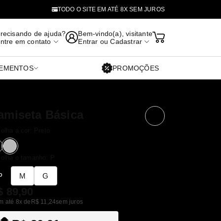
TODO O SITE EM ATÉ 8X SEM JUROS
recisando de ajuda?
Bem-vindo(a), visitante
ntre em contato
Entrar
ou
Cadastrar
EMENTOS
PROMOÇÕES
amiseta Básica
olha a cor:
Preto
reto
Cinza
olha o tamanho:
P
P
M
G
$ 89,90
m até 8x de
R$ 11,24
sem juros