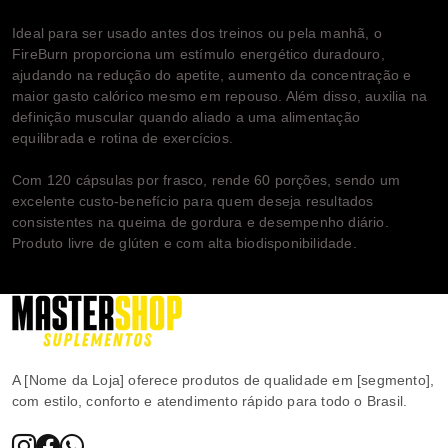
Ideal para ser usado antes dos treinos ou pela manhã, o
FireBurn proporciona um estímulo energético duradouro,
ajudando na redução do apetite, aumento da concentração e
maior gasto calórico mesmo em repouso. Além disso, auxilia na
definição muscular quando aliado a uma alimentação
equilibrada e rotina de exercícios.
Com 120 cápsulas por frasco, rende 60 porções, sendo um
excelente custo-benefício para quem deseja resultados
consistentes na queima de gordura e desempenho diário.
Produto livre de glúten e com alta biodisponibilidade.
A [Nome da Loja] oferece produtos de qualidade em [segmento],
com estilo, conforto e atendimento rápido para todo o Brasil.