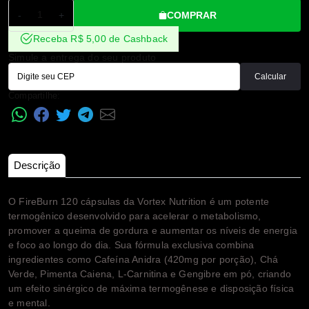
COMPRAR
-
+
Receba R$ 5,00 de Cashback
Simule a entrega do seu produto
Calcular
Compartilhe:
Descrição
O FireBurn 120 cápsulas da Vortex Nutrition é um potente
termogênico desenvolvido para acelerar o metabolismo,
promover a queima de gordura e aumentar os níveis de energia
e foco ao longo do dia. Sua fórmula exclusiva combina
ingredientes como Cafeína Anidra (420mg por porção), Chá
Verde, Pimenta Caiena, L-Carnitina e Gengibre em pó, criando
um efeito sinérgico de máxima termogênese e disposição física
e mental.