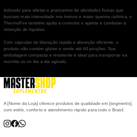
Indicado para atletas e praticantes de atividades físicas que
buscam mais intensidade nos treinos e maior queima calórica, o
ThermoFire também ajuda a controlar o apetite e combater a
retenção de líquidos.
Com cápsulas de liberação rápida e absorção eficiente, o
produto não contém glúten e rende até 60 porções. Sua
embalagem compacta e resistente é ideal para transportar na
mochila ou no dia a dia agitado.
A [Nome da Loja] oferece produtos de qualidade em [segmento],
com estilo, conforto e atendimento rápido para todo o Brasil.