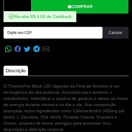
COMPRAR
-
+
Receba R$ 4,50 de Cashback
Simule a entrega do seu produto
Calcular
Compartilhe:
Descrição
O ThermoFire Black 120 cápsulas da FireLab Nutrition é um
termogênico de alta potência, formulado para acelerar o
metabolismo, intensificar a queima de gordura e elevar os níveis
de energia durante treinos e no dia a dia. Sua composição
avançada reúne ingredientes como Cafeína Anidra (420mg por
dose), L-Carnitina, Chá Verde, Pimenta Caiena, Guaraná e
Cromo, atuando de forma sinérgica para promover foco,
disposição e definição corporal.